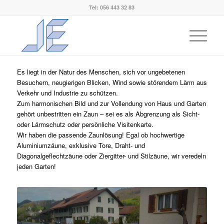
Tel: 056 443 32 83
Metallzäune
You are here:
Home
/
Metallbau
/
Metallzäune
Es liegt in der Natur des Menschen, sich vor ungebetenen
Besuchern, neugierigen Blicken, Wind sowie störendem Lärm aus
Verkehr und Industrie zu schützen.
Zum harmonischen Bild und zur Vollendung von Haus und Garten
gehört unbestritten ein Zaun – sei es als Abgrenzung als Sicht-
oder Lärmschutz oder persönliche Visitenkarte.
Wir haben die passende Zaunlösung! Egal ob hochwertige
Aluminiumzäune, exklusive Tore, Draht- und
Diagonalgeflechtzäune oder Ziergitter- und Stilzäune, wir veredeln
jeden Garten!