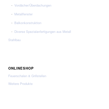
Vordächer/Überdachungen
Metallfenster
Balkonkonstruktion
Diverse Spezialanfertigungen aus Metall
Stahlbau
ONLINESHOP
Feuerschalen & Grillstellen
Weitere Produkte