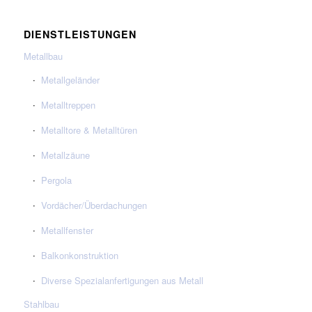
DIENSTLEISTUNGEN
Metallbau
Metallgeländer
Metalltreppen
Metalltore & Metalltüren
Metallzäune
Pergola
Vordächer/Überdachungen
Metallfenster
Balkonkonstruktion
Diverse Spezialanfertigungen aus Metall
Stahlbau