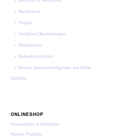
Metallzäune
Pergola
Vordächer/Überdachungen
Metallfenster
Balkonkonstruktion
Diverse Spezialanfertigungen aus Metall
Stahlbau
ONLINESHOP
Feuerschalen & Grillstellen
Weitere Produkte