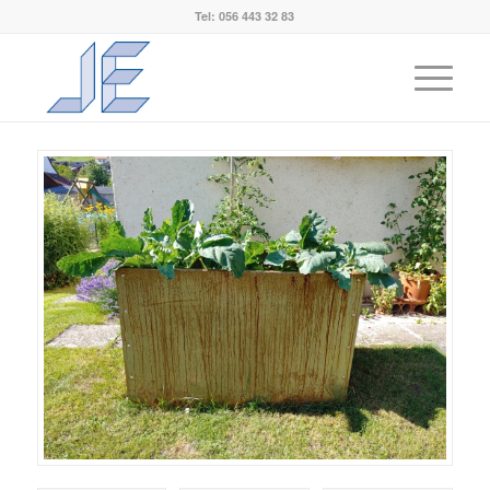
Tel: 056 443 32 83
Metallbau-Shop
You are here:
Home
/
Metallbau-Shop
/
Metall im Garten
/
Hochbeet Bausatz